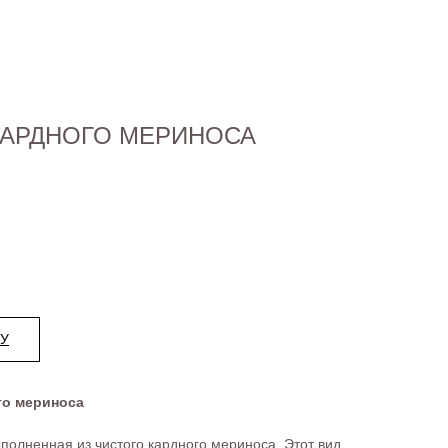
КАРДНОГО МЕРИНОСА
НУ
го мериноса
ыполненная из чистого кардного мериноса. Этот вид