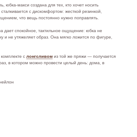
ь, юбка-макси создана для тех, кто хочет носить
 сталкивается с дискомфортом: жесткой резинкой,
щением, что вещь постоянно нужно поправлять.
на дает спокойное, тактильное ощущение: юбка не
жу и не утяжеляет образ. Она мягко ложится по фигуре,
 комплекте с
лонгсливом
из той же пряжи — получается
аз, в котором можно провести целый день: дома, в
 нейлон