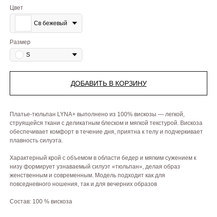
Цвет
Св бежевый
Размер
S
ДОБАВИТЬ В КОРЗИНУ
Платье-тюльпан LYNA+ выполнено из 100% вискозы — легкой,
струящейся ткани с деликатным блеском и мягкой текстурой. Вискоза
обеспечивает комфорт в течение дня, приятна к телу и подчеркивает
плавность силуэта.
Характерный крой с объемом в области бедер и мягким сужением к
низу формирует узнаваемый силуэт «тюльпан», делая образ
женственным и современным. Модель подходит как для
повседневного ношения, так и для вечерних образов
Состав: 100 % вискоза