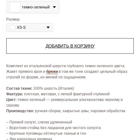
темно-зеленый
Размер
XS-S
ДОБАВИТЬ В КОРЗИНУ
Комплект из итальянской шерсти глубокого темно-зеленого цвета.
Жакет прямого кроя и
брюки
в том же тоне создают цельный образ:
строгий по форме, но мягкий по ощущениям.
Состав ткани:
100% шерсть (Италия)
Фактура:
плотная, матовая, с легкой фактурной глубиной
Цвет:
темно-зеленый — универсальная альтернатива черному и
серому
Производство:
ручная сборка, закрытые швы, паровая обработка
– Прямой силуэт, слегка удлиненный
– Воротник-стойка без лацканов для чистого силуэта
– Крупные пуговицы обтянутые тканью в тон
– Два накладных кармана