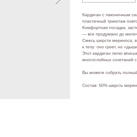
Кардиган с лаконичным си
пластичный трикотаж повт
Комфортная посадка, заст
— все продумано до мелоч
Смесь шерсти мериноса, в
к телу: оно греет, но «дыш
Этот кардиган легко вписы
многослойных сочетаний с
Вы можете собрать полны
Состав: 50% шерсть мери