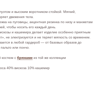
луэтом и высоким воротником-стойкой. Мягкий,
оряет движения тела.
ежка на пуговицы, акцентная резинка по низу и манжетам
ей, чтобы носить его каждый день.
искозы и кашемира делает изделие особенно приятным
ит», не электризуется и не теряет мягкость со временем.
вается в любой гардероб — от базовых образов до
 пальто или пончо.
й костюм с
брюками
из той же коллекции
носа 40% вискоза 10% кашемир