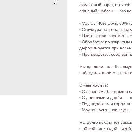
аккуратный ворот, втачной 
офисный шаблон — это вещ
• Состав: 40% шелк, 60% т
• Структура полотна: гладк
• Цвета: какао, карамель,
• Обработка: по закрытым 
деформируется при носке
• Производство: собственн
Мы сделали поло без «мужс
работу или просто в тепло
С чем носить:
• С льняными брюками и 
• С джинсами и дерби — г
• Под пиджак или кардига
• Можно носить навыпуск 
Мы долго искали тот самый
с лёгкой прохладой. Такой