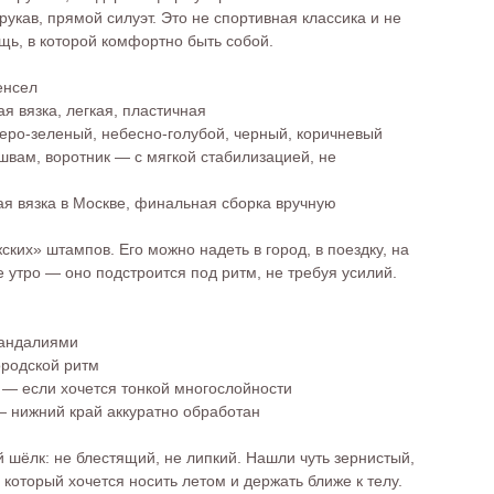
рукав, прямой силуэт. Это не спортивная классика и не
ь, в которой комфортно быть собой.
енсел
ая вязка, легкая, пластичная
 серо-зеленый, небесно-голубой, черный, коричневый
швам, воротник — с мягкой стабилизацией, не
ая вязка в Москве, финальная сборка вручную
ких» штампов. Его можно надеть в город, в поездку, на
е утро — оно подстроится под ритм, не требуя усилий.
сандалиями
ородской ритм
н — если хочется тонкой многослойности
— нижний край аккуратно обработан
 шёлк: не блестящий, не липкий. Нашли чуть зернистый,
, который хочется носить летом и держать ближе к телу.