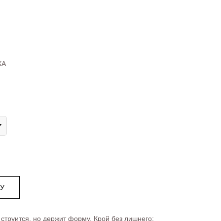
КА
НУ
 струится, но держит форму. Крой без лишнего: