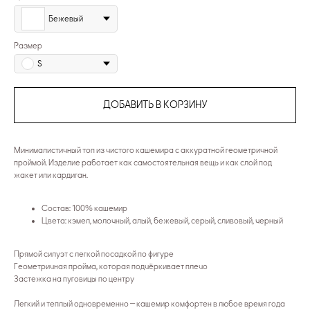
Бежевый
Размер
S
ДОБАВИТЬ В КОРЗИНУ
Минималистичный топ из чистого кашемира с аккуратной геометричной
проймой. Изделие работает как самостоятельная вещь и как слой под
жакет или кардиган.
Состав: 100% кашемир
Цвета: кэмел, молочный, алый, бежевый, серый, сливовый, черный
Прямой силуэт с легкой посадкой по фигуре
Геометричная пройма, которая подчёркивает плечо
Застежка на пуговицы по центру
Легкий и теплый одновременно — кашемир комфортен в любое время года